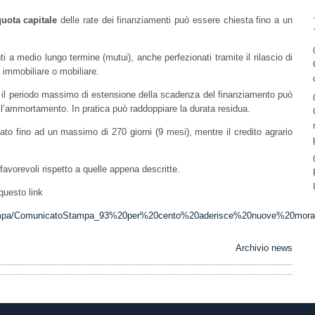
quota capitale
delle rate dei finanziamenti può essere chiesta fino a un
i a medio lungo termine (mutui), anche perfezionati tramite il rilascio di
, immobiliare o mobiliare.
, il periodo massimo di estensione della scadenza del finanziamento può
ell’ammortamento. In pratica può raddoppiare la durata residua.
ato fino ad un massimo di 270 giorni (9 mesi), mentre il credito agrario
avorevoli rispetto a quelle appena descritte.
questo link
stampa/ComunicatoStampa_93%20per%20cento%20aderisce%20nuove%20morat
Archivio news