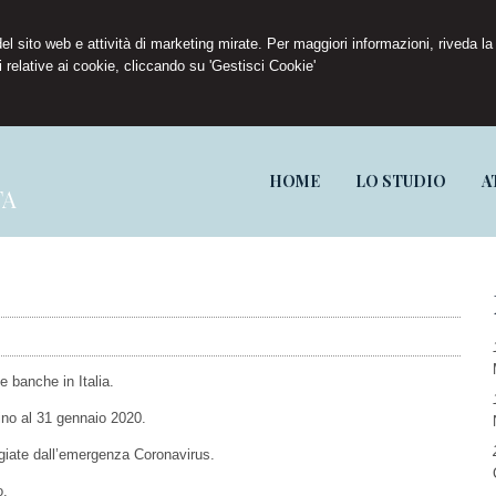
 del sito web e attività di marketing mirate. Per maggiori informazioni, riveda la
 relative ai cookie, cliccando su 'Gestisci Cookie'
HOME
LO STUDIO
A
TA
e banche in Italia.
ino al 31 gennaio 2020.
giate dall’emergenza Coronavirus.
o.