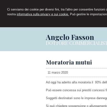
Ci serviamo dei cookie per diversi fini, tra l'altro per consentire funzioni
nostra
informativa sulla privacy e sui cookie.
Può gestire le impostazioni
Angelo Fasson
DOTTORE COMMERCIALIS
Moratoria mutui
11 marzo 2020
Ad oggi ha aderito alIa moratoria il 93% dell
Può essere concessa sui prestiti concessi f
Soggetti destinatari sono le imprese danneg
Si può chiedere sospensione o allungament